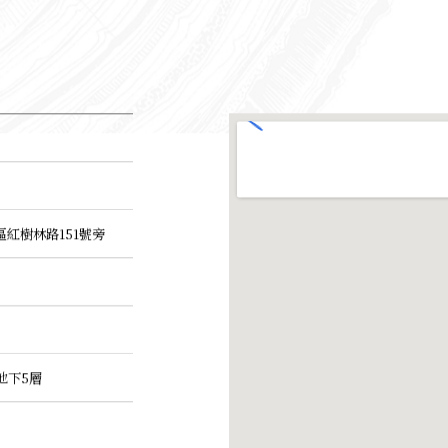
年
紅樹林路151號旁
地下5層