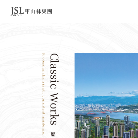
Professionalism is our consistent insistence.
Classic Works