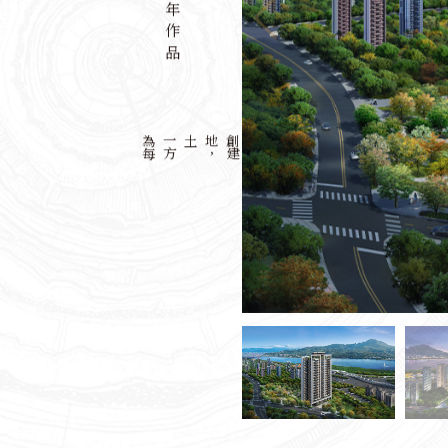
歷年作品
為
每
一
方
土地
，
創
建
最
美
城
市
印
記
以
都
市
計
畫
專
業
眼
光
，
規
劃
營
造
高
質
感
建