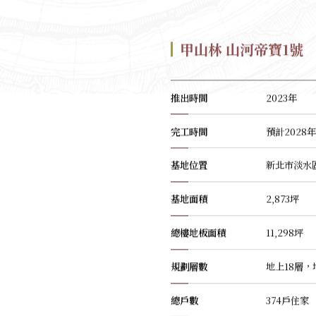
甲山林 山河帝寶1號
推出時間
2023年
完工時間
預計2028
基地位置
新北市淡水區
基地面積
2,873坪
總樓地板面積
11,298坪
規劃層數
地上18層，
總戶數
374戶住家