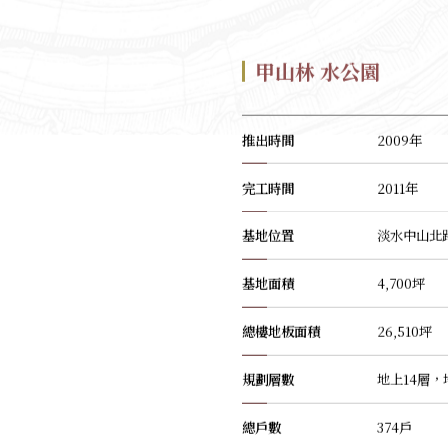
甲山林 水公園
推出時間
2009年
完工時間
2011年
基地位置
淡水中山北路
基地面積
4,700坪
總樓地板面積
26,510坪
規劃層數
地上14層，
總戶數
374戶