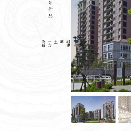
歷年作品
為
每
一
方
土地
，
創
建
最
美
城
市
印
記
以
都
市
計
畫
專
業
眼
光
，
規
劃
營
造
高
質
感
建