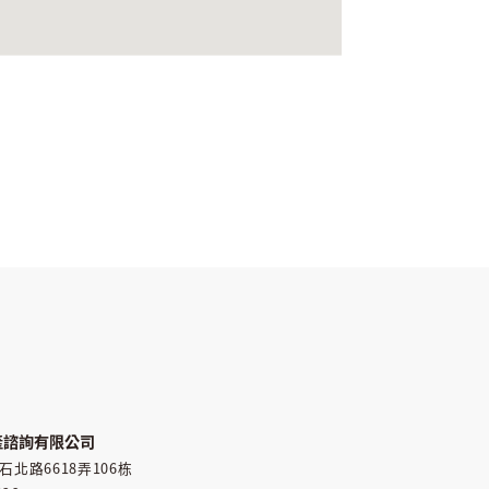
產諮詢有限公司
北路6618弄106栋