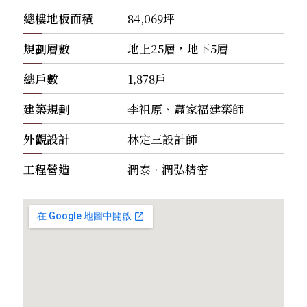
總樓地板面積
84,069坪
規劃層數
地上25層，地下5層
總戶數
1,878戶
建築規劃
李祖原、蕭家福建築師
外觀設計
林定三設計師
工程營造
潤泰•潤弘精密