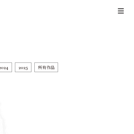
2024
2025
所有作品