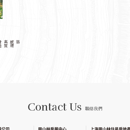
築
Contact Us
聯絡我們
限公司
甲山林房展中心
上海甲山林住易房地