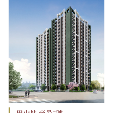
甲山林 帝景5號