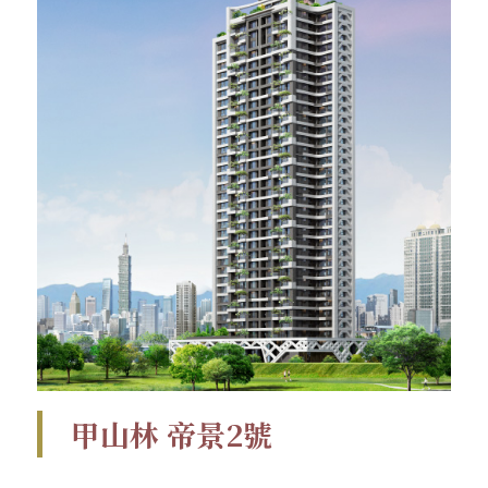
甲山林 帝景2號