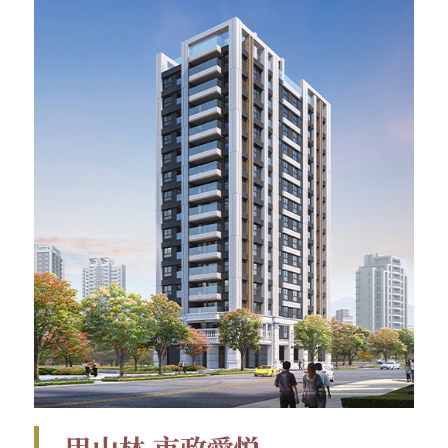
甲山林 市政愛悦