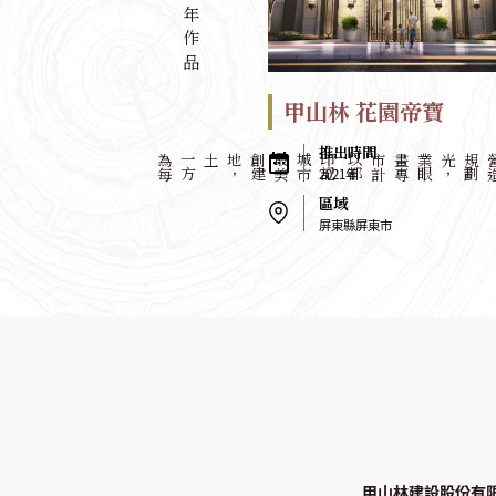
歷年作品
甲山林 花園帝寶
為
每
一
方
土地
，
創
建
最
美
城
市
印
記
以
都
市
計
畫
專
業
眼
光
，
規
劃
營
造
高
質
感
建
2021年
屏東縣屏東市
甲山林建設股份有