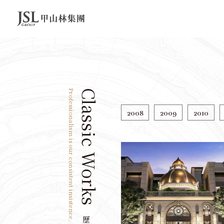
Professionalism is our consistent insistence.
Classic Works
2008
2009
2010