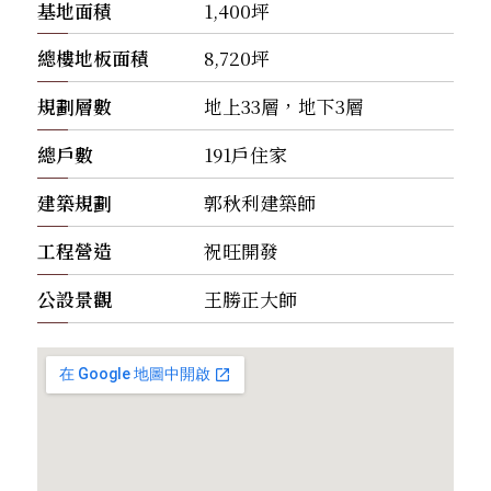
基地面積
1,400坪
總樓地板面積
8,720坪
規劃層數
地上33層，地下3層
總戶數
191戶住家
建築規劃
郭秋利建築師
工程營造
祝旺開發
公設景觀
王勝正大師