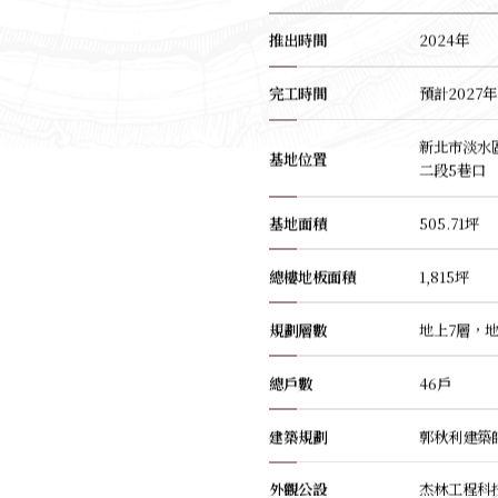
推出時間
2024年
完工時間
預計2027年
新北市淡水
基地位置
二段5巷口
基地面積
505.71坪
總樓地板面積
1,815坪
規劃層數
地上7層，地
總戶數
46戶
建築規劃
郭秋利建築
外觀公設
杰林工程科