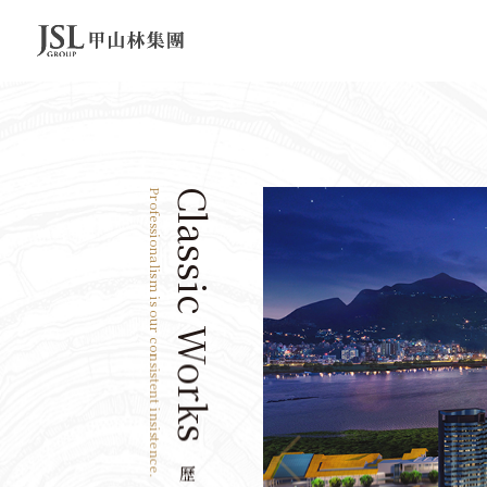
Professionalism is our consistent insistence.
Classic Works