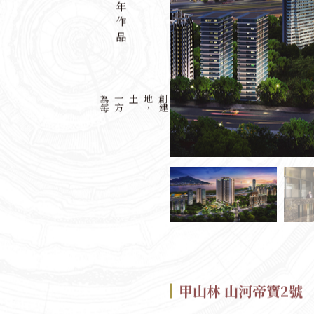
歷年作品
為
每
一
方
土地
，
創
建
最
美
城
市
印
記
以
都
市
計
畫
專
業
眼
光
，
規
劃
營
造
高
質
感
建
甲山林 山河帝寶2號