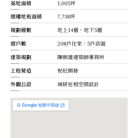
基地面積
1,005坪
總樓地板面積
7,738坪
規劃層數
地上14層，地下5層
總戶數
208戶住家，5戶店面
建築規劃
陳朝雄建築師事務所
工程營造
祝旺開發
外觀公設
域研近相空間設計