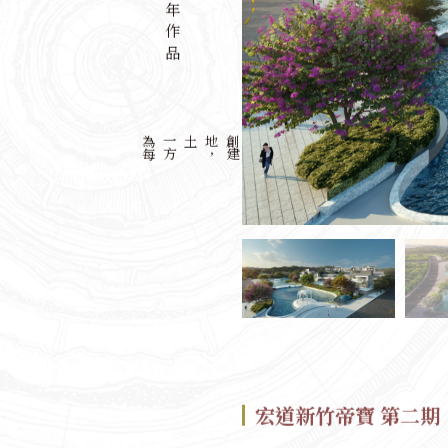
歷年作品
為
每
一
方
土地
，
創
建
最
美
城
市
印
記
以
都
市
計
畫
專
業
眼
光
，
規
劃
營
造
高
質
感
建
宏道新竹帝寶 第二期