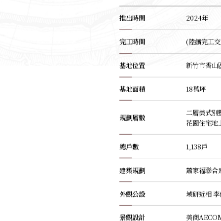
推出時間
2024年
完工時間
(陸續完工交
基地位置
新竹市香山
基地面積
18萬坪
二層美式別
規劃層數
花園住宅地
總戶數
1,138戶
建築規劃
蕭家福聯合
外觀公設
域研近相 
景觀設計
美商AECO