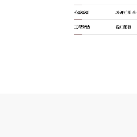
公設設計
域研近相 
工程營造
祝旺開發